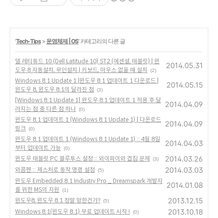
'
Tech-Tips
>
운영체제 | OS
' 카테고리의 다른 글
델 레티튜드 10 (Dell Latitude 10) ST2 (에센셜, 태블릿) | 윈
2014.05.31
도우 8 자동설치, 무인설치 | 키보드, 마우스 없을 때 설치
(2)
Windows 8.1 Update 1 |윈도우 8.1 업데이트 1 다운로드 |
2014.05.15
윈도우 8, 윈도우 8.1의 달라진 점
(3)
[Windows 8.1 Update 1] 윈도우 8.1 업데이트 1 적용 후 달
2014.04.09
라지는 점 중 다른 점 하나
(0)
윈도우 8.1 업데이트 1 (Windows 8.1 Update 1) | 다운로드
2014.04.09
링크
(0)
윈도우 8.1 업데이트 1 (Windows 8.1 Update 1) :: 4월 8일
2014.04.03
부터 업데이트 가능
(0)
2014.03.26
윈도우 태블릿 PC 블루투스 설정 :: 와이파이와 겹침 문제
(3)
2014.03.03
와콤펜 :: 제스처로 동작 명령 설정
(5)
윈도우 Embedded 8.1 Industry Pro _ Dreamspark 개발자
2014.01.08
를 위한 MS의 지원
(1)
2013.12.15
윈도우8, 윈도우 8.1 정말 망한건가?
(5)
2013.10.18
Windows 8.1(윈도우 8.1) 무료 업데이트 시작 !
(0)