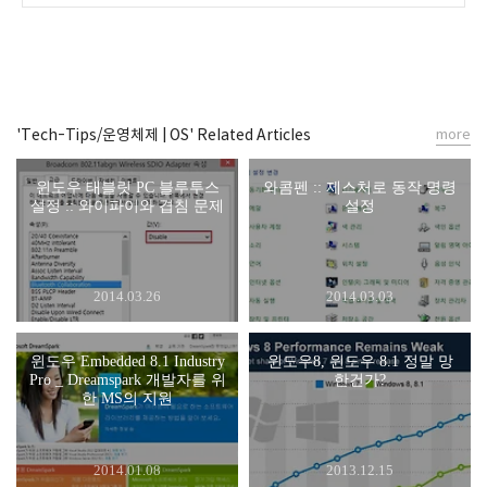
'Tech-Tips/운영체제 | OS' Related Articles
more
윈도우 태블릿 PC 블루투스
와콤펜 :: 제스처로 동작 명령
설정 :: 와이파이와 겹침 문제
설정
2014.03.26
2014.03.03
윈도우 Embedded 8.1 Industry
윈도우8, 윈도우 8.1 정말 망
Pro _ Dreamspark 개발자를 위
한건가?
한 MS의 지원
2014.01.08
2013.12.15